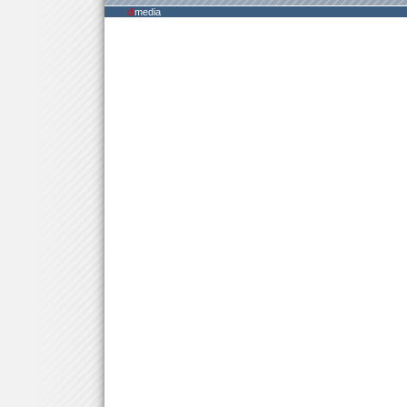
di
media