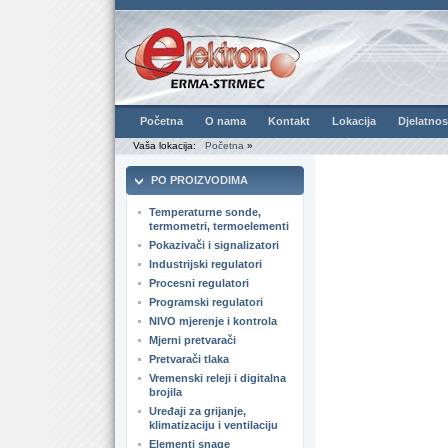
Početna
O nama
Kontakt
Lokacija
Djelatnos
Vaša lokacija:
Početna
»
PO PROIZVODIMA
Temperaturne sonde,
termometri, termoelementi
Pokazivači i signalizatori
Industrijski regulatori
Procesni regulatori
Programski regulatori
NIVO mjerenje i kontrola
Mjerni pretvarači
Pretvarači tlaka
Vremenski releji i digitalna
brojila
Uređaji za grijanje,
klimatizaciju i ventilaciju
Elementi snage