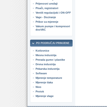
Prijenosni uređaji
Pisači, registratori
Ventili regulacijski i ON-OFF
Vage - Doziranje
Pribor za mjerenje
Vakum pumpe i kompresori
dooVAC
PO PODRUČJU PRIMJENE
Kotlovnice
Mesna industrija
Prerada gume i plastike
Drvna industrija
Pekarska industrija
Software
Mjerenje temperature
Mjerenje tlaka
Nivo
Protok
Mjerenje vlage