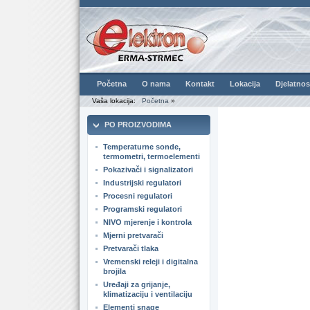
Početna
O nama
Kontakt
Lokacija
Djelatnos
Vaša lokacija:
Početna
»
PO PROIZVODIMA
Temperaturne sonde,
termometri, termoelementi
Pokazivači i signalizatori
Industrijski regulatori
Procesni regulatori
Programski regulatori
NIVO mjerenje i kontrola
Mjerni pretvarači
Pretvarači tlaka
Vremenski releji i digitalna
brojila
Uređaji za grijanje,
klimatizaciju i ventilaciju
Elementi snage