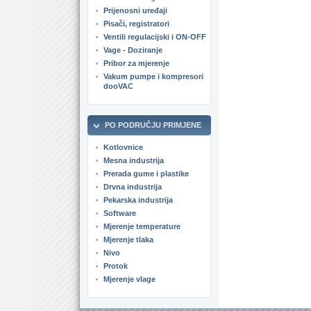
Prijenosni uređaji
Pisači, registratori
Ventili regulacijski i ON-OFF
Vage - Doziranje
Pribor za mjerenje
Vakum pumpe i kompresori
dooVAC
PO PODRUČJU PRIMJENE
Kotlovnice
Mesna industrija
Prerada gume i plastike
Drvna industrija
Pekarska industrija
Software
Mjerenje temperature
Mjerenje tlaka
Nivo
Protok
Mjerenje vlage