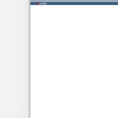
di
media