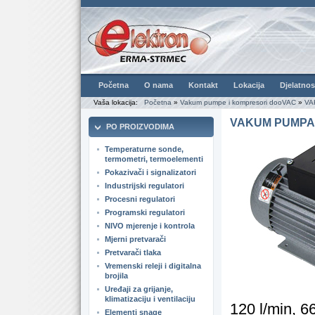
Početna
O nama
Kontakt
Lokacija
Djelatnos
Vaša lokacija:
Početna
»
Vakum pumpe i kompresori dooVAC
»
VA
VAKUM PUMPA 
PO PROIZVODIMA
Temperaturne sonde,
termometri, termoelementi
Pokazivači i signalizatori
Industrijski regulatori
Procesni regulatori
Programski regulatori
NIVO mjerenje i kontrola
Mjerni pretvarači
Pretvarači tlaka
Vremenski releji i digitalna
brojila
Uređaji za grijanje,
klimatizaciju i ventilaciju
120 l/min, 
Elementi snage