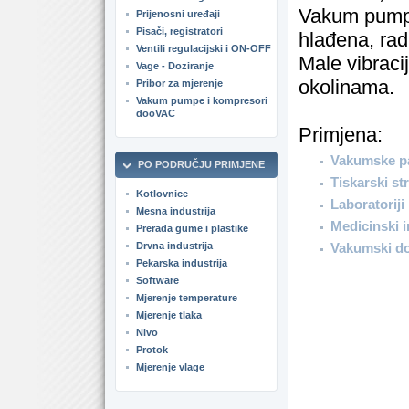
Vakum pumpa
Prijenosni uređaji
Pisači, registratori
hlađena, rad
Ventili regulacijski i ON-OFF
Male vibraci
Vage - Doziranje
okolinama.
Pribor za mjerenje
Vakum pumpe i kompresori
dooVAC
Primjena:
Vakumske p
PO PODRUČJU PRIMJENE
Tiskarski str
Kotlovnice
Laboratoriji
Mesna industrija
Medicinski 
Prerada gume i plastike
Drvna industrija
Vakumski doz
Pekarska industrija
Software
Mjerenje temperature
Mjerenje tlaka
Nivo
Protok
Mjerenje vlage