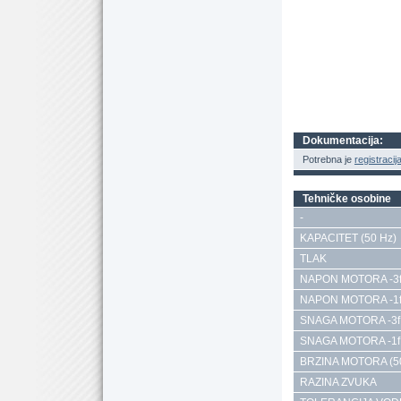
Dokumentacija:
Potrebna je
registracij
Tehničke osobine
-
KAPACITET (50 Hz)
TLAK
NAPON MOTORA -3f
NAPON MOTORA -1f
SNAGA MOTORA -3f
SNAGA MOTORA -1f
BRZINA MOTORA (5
RAZINA ZVUKA