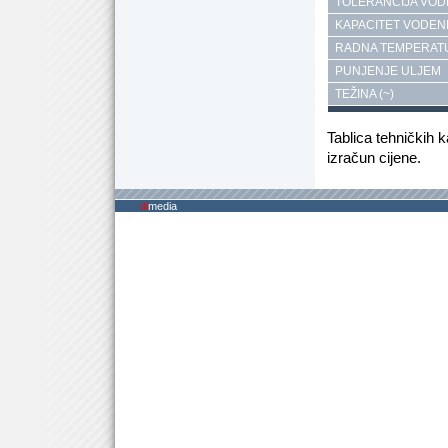
TOLERANCIJA VOD
KAPACITET VODEN
RADNA TEMPERAT
PUNJENJE ULJEM
TEŽINA (~)
Tablica tehničkih 
izračun cijene.
di
media