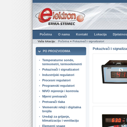
Početna
O nama
Kontakt
Lokacija
Djelatnos
Vaša lokacija:
Početna
»
Pokazivači i signalizatori
Pokazivači i signaliza
PO PROIZVODIMA
Temperaturne sonde,
termometri, termoelementi
Pokazivači i signalizatori
Industrijski regulatori
Procesni regulatori
Programski regulatori
NIVO mjerenje i kontrola
Mjerni pretvarači
Pretvarači tlaka
Vremenski releji i digitalna
brojila
Uređaji za grijanje,
klimatizaciju i ventilaciju
Elementi snage