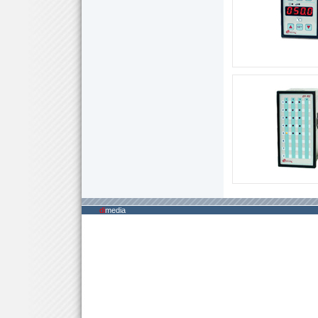
di
media