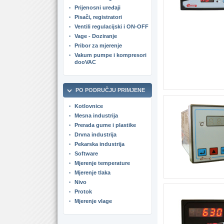
Prijenosni uređaji
Pisači, registratori
Ventili regulacijski i ON-OFF
Vage - Doziranje
Pribor za mjerenje
Vakum pumpe i kompresori
dooVAC
PO PODRUČJU PRIMJENE
Kotlovnice
Mesna industrija
Prerada gume i plastike
Drvna industrija
Pekarska industrija
Software
Mjerenje temperature
Mjerenje tlaka
Nivo
Protok
Mjerenje vlage